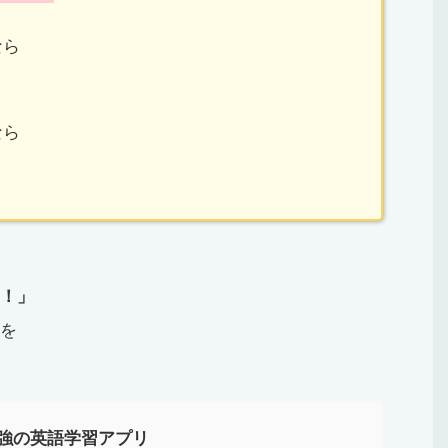
なら
なら
！」
を
強の英語学習アプリ