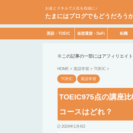
お金とスキルで人生を自由に♪
たまにはブログでもどうだろう
英語・TOEIC
仮想通貨・DeFi
転職
※この記事の一部にはアフィリエイト
HOME
>
英語学習
>
TOEIC
>
TOEIC
英語学習
TOEIC975点の講
コースはどれ？
2024年1月4日