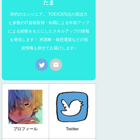
たま
30代のエンジニア。 TOEIC970点の英語力
と多数のIT資格取得・転職による年収アップ
による経験をもとにしたスキルアップの情報
を発信します！ 米国株・仮想通貨などの投
資情報も併せてお届けします♪
プロフィール
Twitter