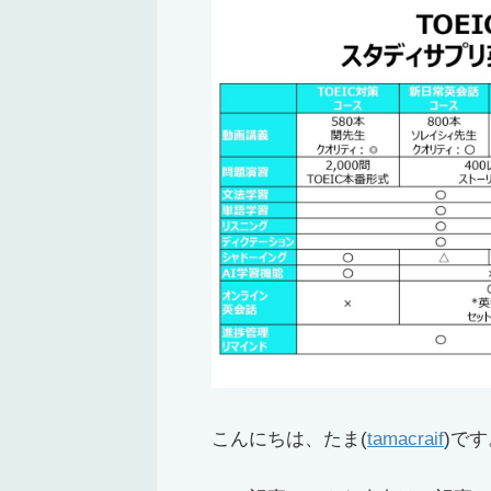
こんにちは、たま(
tamacraif
)です