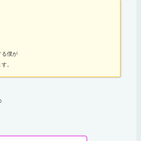
する僕が
ます。
の