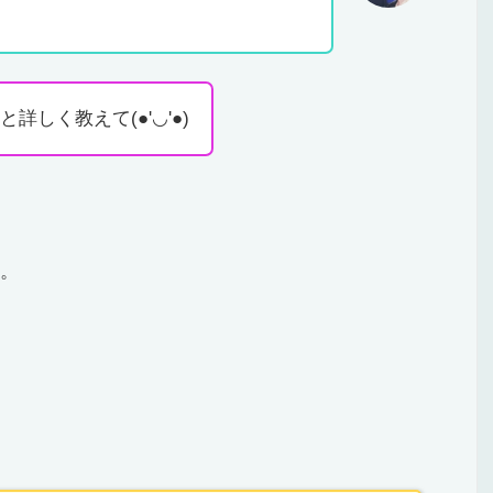
詳しく教えて(●'◡'●)
。