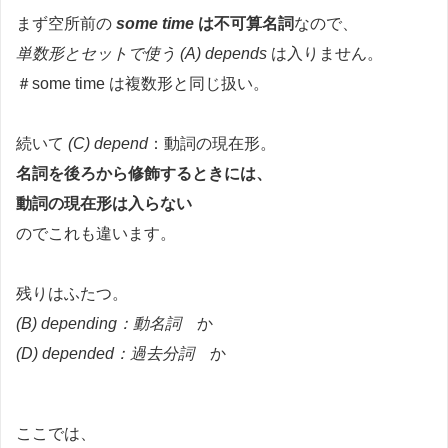
まず空所前の
some time
は不可算名詞
なので、
単数形とセットで使う (A) depends
は入りません。
＃some time は複数形と同じ扱い。
続いて
(C) depend
：動詞の現在形。
名詞を後ろから修飾するときには、
動詞の現在形は入らない
のでこれも違います。
残りはふたつ。
(B) depending：動名詞
か
(D) depended：過去分詞
か
ここでは、