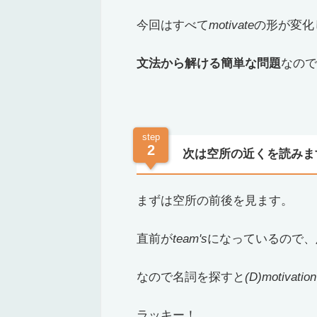
今回はすべて
motivate
の形が変化
文法から解ける簡単な問題
なので
step
2
次は空所の近くを読みま
まずは空所の前後を見ます。
直前が
team's
になっているので、
なので名詞を探すと
(D)motivation
ラッキー！