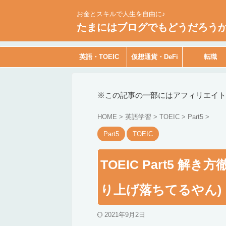
お金とスキルで人生を自由に♪
たまにはブログでもどうだろう
英語・TOEIC
仮想通貨・DeFi
転職
※この記事の一部にはアフィリエイト
HOME
>
英語学習
>
TOEIC
>
Part5
>
Part5
TOEIC
TOEIC Part5 解
り上げ落ちてるやん)
2021年9月2日