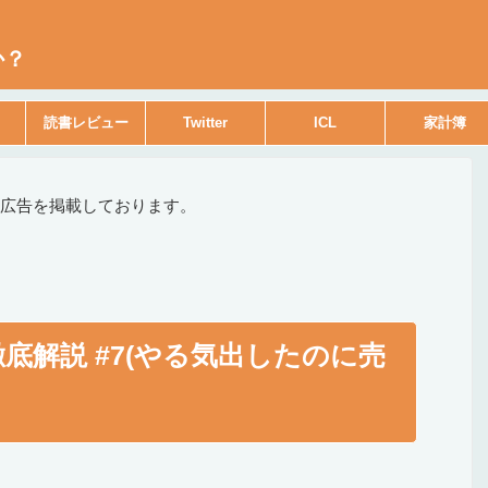
か？
読書レビュー
Twitter
ICL
家計簿
広告を掲載しております。
き方徹底解説 #7(やる気出したのに売