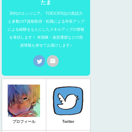
たま
30代のエンジニア。 TOEIC970点の英語力
と多数のIT資格取得・転職による年収アップ
による経験をもとにしたスキルアップの情報
を発信します！ 米国株・仮想通貨などの投
資情報も併せてお届けします♪
プロフィール
Twitter