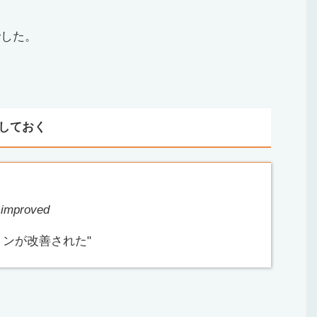
でした。
しておく
s improved
ョンが改善された"