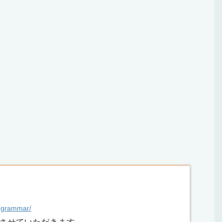
、
c-grammar/