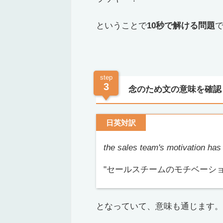
ということで
10秒で解ける問題
step
3
念のため文の意味を確認
日英対訳
the sales team's motivation ha
"セールスチームのモチベーシ
となっていて、意味も通じます。