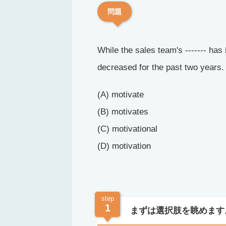
問題
While the sales team's ------- has
decreased for the past two years.
(A) motivate
(B) motivates
(C) motivational
(D) motivation
step
1
まずは選択肢を眺めます