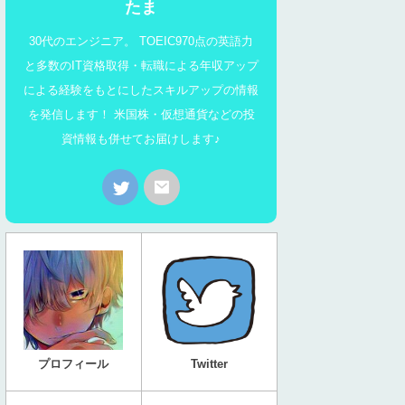
たま
30代のエンジニア。 TOEIC970点の英語力
と多数のIT資格取得・転職による年収アップ
による経験をもとにしたスキルアップの情報
を発信します！ 米国株・仮想通貨などの投
資情報も併せてお届けします♪
プロフィール
Twitter