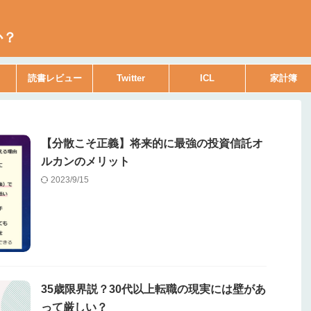
か？
読書レビュー
Twitter
ICL
家計簿
【分散こそ正義】将来的に最強の投資信託オ
ルカンのメリット
2023/9/15
35歳限界説？30代以上転職の現実には壁があ
って厳しい？